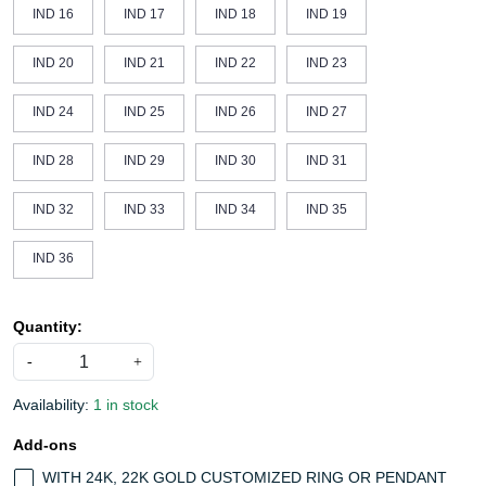
IND 16
IND 17
IND 18
IND 19
IND 20
IND 21
IND 22
IND 23
IND 24
IND 25
IND 26
IND 27
IND 28
IND 29
IND 30
IND 31
IND 32
IND 33
IND 34
IND 35
IND 36
Quantity:
-
+
Availability:
1 in stock
Add-ons
WITH 24K, 22K GOLD CUSTOMIZED RING OR PENDANT