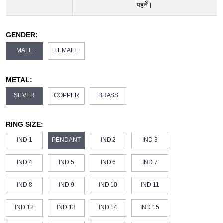
पहनें।
GENDER:
MALE
FEMALE
METAL:
SILVER
COPPER
BRASS
RING SIZE:
IND 1
PENDANT
IND 2
IND 3
IND 4
IND 5
IND 6
IND 7
IND 8
IND 9
IND 10
IND 11
IND 12
IND 13
IND 14
IND 15