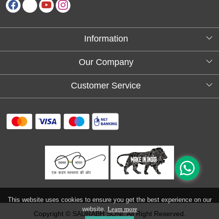
Information
About Us
Our Company
Testimonials
Customer Service
Blog
Contact
FAQs
Shipping policy
Return and refund policy
Refund & Cancellation
Track Order
This website uses cookies to ensure you get the best experience on our
website.
Learn more
Copyright © SAURABH SONI. All Right Reserved.