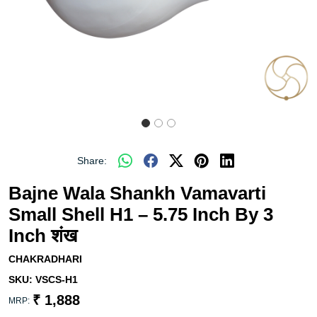
Share:
Bajne Wala Shankh Vamavarti
Small Shell H1 – 5.75 Inch By 3
Inch शंख
CHAKRADHARI
SKU:
VSCS-H1
₹ 1,888
MRP: