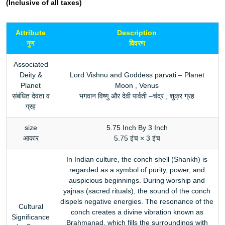
(Inclusive of all taxes)
Attribute
Description
गुण
विवरण
Associated
Deity &
Lord Vishnu and Goddess parvati – Planet
Planet
Moon , Venus
संबंधित देवता व
भगवान विष्णु और देवी पार्वती –चंद्र , शुक्र ग्रह
ग्रह
size
5.75 Inch By 3 Inch
आकार
5.75 इंच × 3 इंच
In Indian culture, the conch shell (Shankh) is
regarded as a symbol of purity, power, and
auspicious beginnings. During worship and
yajnas (sacred rituals), the sound of the conch
dispels negative energies. The resonance of the
Cultural
conch creates a divine vibration known as
Significance
Brahmanad, which fills the surroundings with