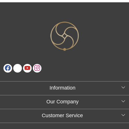
Information
About Us
Our Company
Testimonials
Customer Service
Blog
Contact