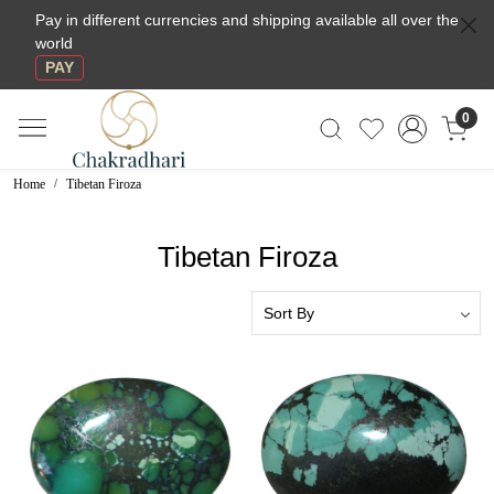
Pay in different currencies and shipping available all over the
world
PAY
0
Home
Tibetan Firoza
Tibetan Firoza
Loading...
Loading...