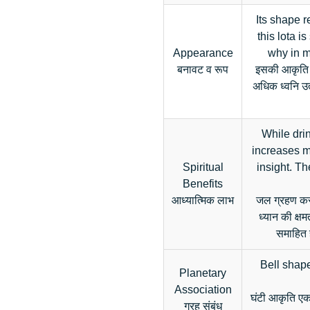
Its shape 
this lota i
Appearance
why in ma
बनावट व रूप
इसकी आकृति अ
अधिक ध्वनि उत्
While dri
increases me
Spiritual
insight. T
Benefits
आध्यात्मिक लाभ
जल ग्रहण करत
ध्यान की क्षम
समाहित 
Bell shape
Planetary
Association
घंटी आकृति एका
ग्रह संबंध