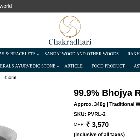
 world
S & BRACELETS
SANDALWOOD AND OTHER WOODS
RAKH
ERALS AYURVEDIC STONE
ARTICLE
FOOD PRODUCT
AS
 - 350ml
99.9% Bhojya R
Approx. 340g | Traditional W
SKU:
PVRL-2
₹ 3,570
MRP:
(Inclusive of all taxes)