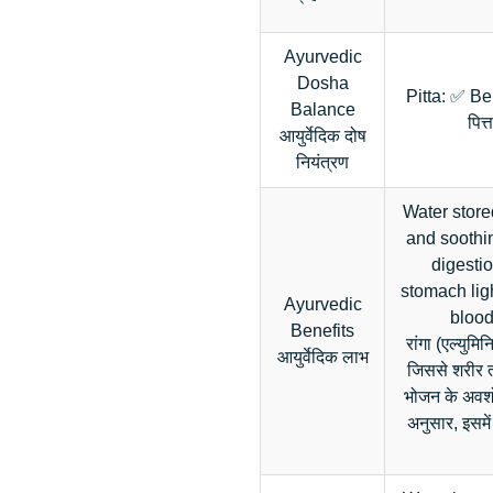
Ayurvedic
Dosha
Pitta: ✅ Be
Balance
पित
आयुर्वेदिक दोष
नियंत्रण
Water store
and soothin
digestio
stomach ligh
Ayurvedic
blood
Benefits
रांगा (एल्युम
आयुर्वेदिक लाभ
जिससे शरीर 
भोजन के अवशोष
अनुसार, इसमें