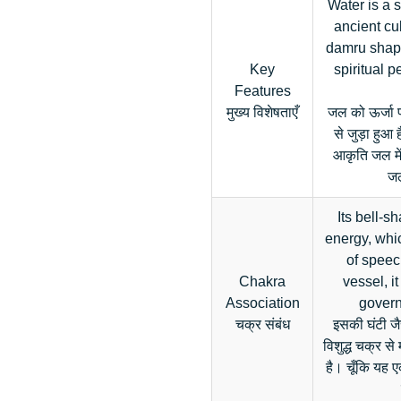
Water is a 
ancient cul
damru shape 
Key
spiritual 
Features
मुख्य विशेषताएँ
जल को ऊर्जा प
से जुड़ा हुआ
आकृति जल में
जल
Its bell-s
energy, whic
of speec
Chakra
vessel, i
Association
govern
चक्र संबंध
इसकी घंटी जै
विशुद्ध चक्र से
है। चूँकि यह ए