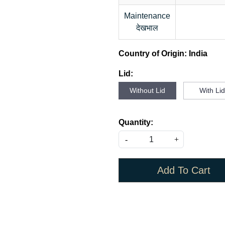
Maintenance
देखभाल
Country of Origin:
India
Lid:
Without Lid
With Li
Quantity:
-
+
Add To Cart