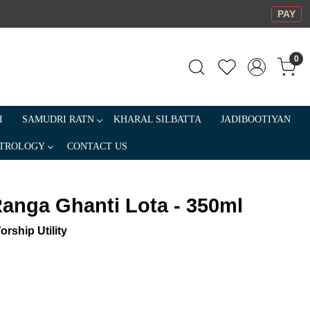
PAY
0
I
SAMUDRI RATN
KHARAL SILBATTA
JADIBOOTIYAN
TROLOGY
CONTACT US
anga Ghanti Lota - 350ml
orship Utility