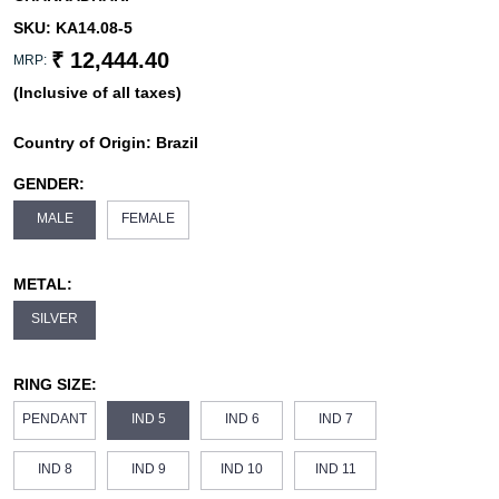
SKU:
KA14.08-5
₹ 12,444.40
MRP:
(Inclusive of all taxes)
Country of Origin:
Brazil
GENDER:
MALE
FEMALE
METAL:
SILVER
RING SIZE:
PENDANT
IND 5
IND 6
IND 7
IND 8
IND 9
IND 10
IND 11