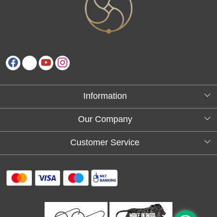
Information
About Us
Our Company
Testimonials
Customer Service
Blog
Contact
FAQs
Shipping policy