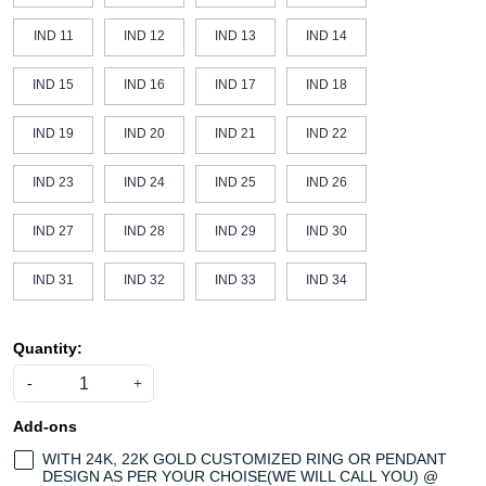
IND 11
IND 12
IND 13
IND 14
IND 15
IND 16
IND 17
IND 18
IND 19
IND 20
IND 21
IND 22
IND 23
IND 24
IND 25
IND 26
IND 27
IND 28
IND 29
IND 30
IND 31
IND 32
IND 33
IND 34
Quantity:
-
+
Add-ons
WITH 24K, 22K GOLD CUSTOMIZED RING OR PENDANT
DESIGN AS PER YOUR CHOISE(WE WILL CALL YOU) @