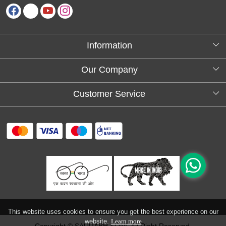
Information
About Us
Our Company
Testimonials
Customer Service
Blog
Contact
FAQs
Shipping policy
Return and refund policy
Refund & Cancellation
Track Order
This website uses cookies to ensure you get the best experience on our
website.
Learn more