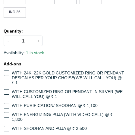
IND 32
IND 33
IND 34
IND 35
IND 36
Quantity:
-
+
Availability:
1 in stock
Add-ons
WITH 24K, 22K GOLD CUSTOMIZED RING OR PENDANT
DESIGN AS PER YOUR CHOISE(WE WILL CALL YOU) @
₹ 1
WITH CUSTOMIZED RING OR PENDANT IN SILVER (WE
WILL CALL YOU) @ ₹ 1
WITH PURIFICATION/ SHODHAN @ ₹ 1,100
WITH ENERGIZING/ PUJA (WITH VIDEO CALL) @ ₹
1,800
WITH SHODHAN AND PUJA @ ₹ 2,500