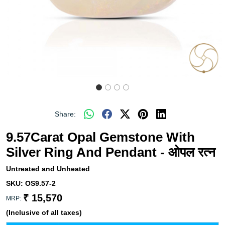
Share:
9.57Carat Opal Gemstone With
Silver Ring And Pendant - ओपल रत्न
Untreated and Unheated
SKU:
OS9.57-2
₹ 15,570
MRP:
(Inclusive of all taxes)