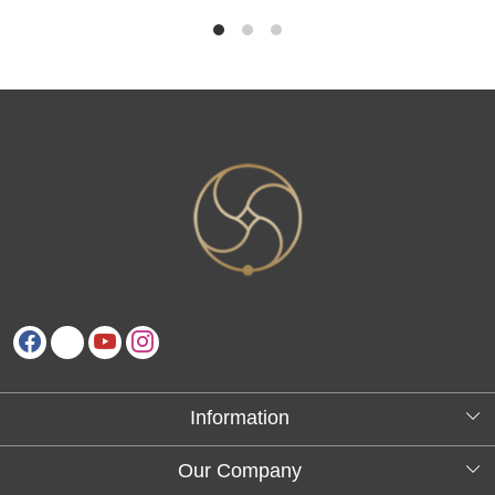
Information
About Us
Our Company