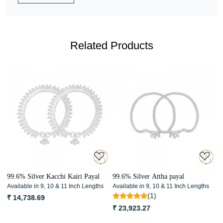
Related Products
Loading...
Loading...
99.6% Silver Kacchi Kairi Payal
99.6% Silver Attha payal
9
Available in 9, 10 & 11 Inch Lengths
Available in 9, 10 & 11 Inch Lengths
A
(1)
₹ 14,738.69
₹
₹ 23,923.27