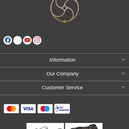
Information
About Us
Our Company
Testimonials
Customer Service
Blog
Contact
FAQs
Shipping policy