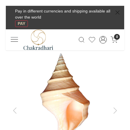
Pay in different currencies and shipping available all
over the world
PAY
0
Previous
Next