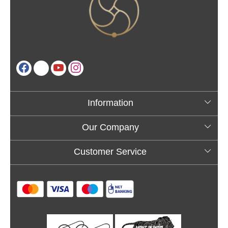
Information
About Us
Our Company
Testimonials
Customer Service
Blog
Contact
FAQs
Shipping policy