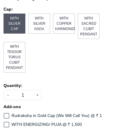
Cap:
WITH
WITH
WITH
WITH
SILVER
SILVER
COPPER
SACRED
CAP
GADA
HARMONIZER
CUBIT
PENDANT
WITH
TENSOR
TORUS
CUBIT
PENDANT
Quantity:
-
+
Add-ons
Rudraksha in Gold Cap (We Will Call You) @ ₹ 1
WITH ENERGIZING/ PUJA @ ₹ 1,500