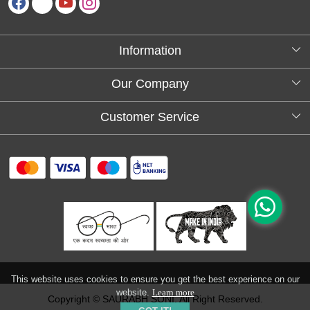
Information
About Us
Our Company
Testimonials
Customer Service
Blog
Contact
FAQs
Shipping policy
Return and refund policy
Refund & Cancellation
Track Order
This website uses cookies to ensure you get the best experience on our
website.
Learn more
Copyright © SAURABH SONI. All Right Reserved.