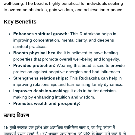
well-being. The bead is highly beneficial for individuals seeking
to overcome obstacles, gain wisdom, and achieve inner peace.
Key Benefits
Enhances spiritual growth:
This Rudraksha helps in
improving concentration, mental clarity, and deepens
spiritual practices.
Boosts physical health:
It is believed to have healing
properties that promote overall well-being and longevity.
Provides protection:
Wearing this bead is said to provide
protection against negative energies and bad influences.
Strengthens relationships:
This Rudraksha can help in
improving relationships and harmonizing family dynamics.
Improves decision-making:
It aids in better decision-
making by enhancing intuition and wisdom.
Promotes wealth and prosperity:
उत्पाद विवरण
15 मुखी रुद्राक्ष एक दुर्लभ और अत्यधिक प्रतिष्ठित माला है, जो हिंदू परंपरा में
महत्वपूर्ण स्थान रखती है। इसे भगवान पशुपतिनाथ, जो सृष्टि के देवता माने जाते हैं, से