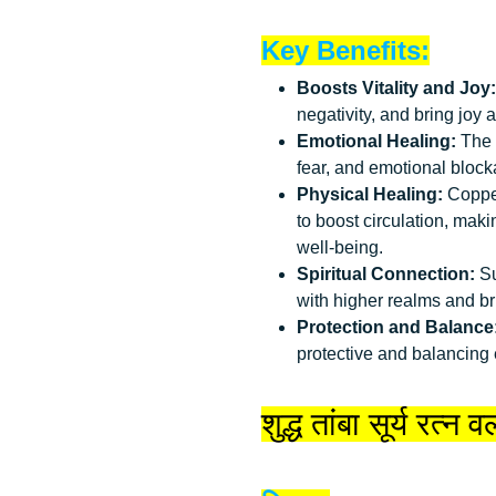
Key Benefits:
Boosts Vitality and Joy:
negativity, and bring joy
Emotional Healing:
The u
fear, and emotional bloc
Physical Healing:
Copper
to boost circulation, makin
well-being.
Spiritual Connection:
Su
with higher realms and bri
Protection and Balance
protective and balancing 
शुद्ध तांबा सूर्य रत्न 