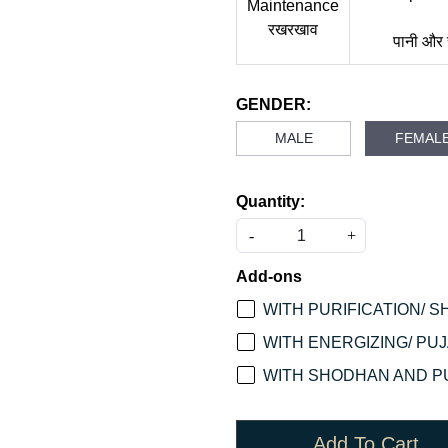
Maintenance
रखरखाव
पानी और र
GENDER:
MALE
FEMAL
Quantity:
-
+
Add-ons
WITH PURIFICATION/ S
WITH ENERGIZING/ PUJA
WITH SHODHAN AND PU
Add To Cart