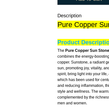
Description
Pure Copper Sun
Product Descripti
The
Pure Copper Sun Stone
combines the energy-boosting 
copper. Sunstone, a radiant ge
sun, promoting joy, vitality, an
spirit, bring light into your li
which has been used for centur
and reducing inflammation, thi
style and wellness. The warm,
complemented by the richness o
men and women.