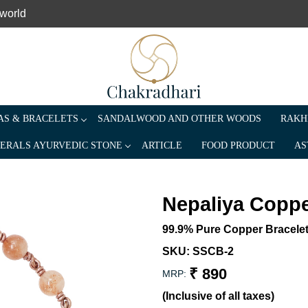
 world
S & BRACELETS
SANDALWOOD AND OTHER WOODS
RAKH
ERALS AYURVEDIC STONE
ARTICLE
FOOD PRODUCT
AS
Nepaliya Coppe
99.9% Pure Copper Bracelet
SKU:
SSCB-2
₹ 890
MRP:
(Inclusive of all taxes)