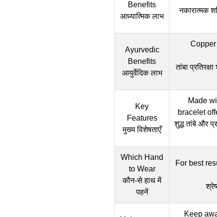
Benefits
नकारात्मक शक्
आध्यात्मिक लाभ
Copper 
Ayurvedic
Benefits
तांबा प्रतिरक्ष
आयुर्वेदिक लाभ
Made wit
Key
bracelet of
Features
शुद्ध तांबे और प
मुख्य विशेषताएँ
Which Hand
For best re
to Wear
कौन-से हाथ में
श्रे
पहनें
Keep away