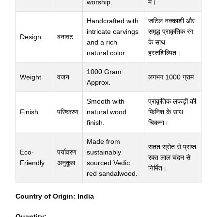
worship.
में।
Handcrafted with
जटिल नक्काशी और
intricate carvings
समृद्ध प्राकृतिक रंग
Design
बनावट
and a rich
के साथ
natural color.
हस्तशिल्पित।
1000 Gram
Weight
वजन
लगभग 1000 ग्राम
Approx.
Smooth with
प्राकृतिक लकड़ी की
Finish
परिष्करण
natural wood
फिनिश के साथ
finish.
चिकना।
Made from
सतत स्रोत से प्राप्त
Eco-
पर्यावरण
sustainably
रक्त लाल चंदन से
Friendly
अनुकूल
sourced Vedic
निर्मित।
red sandalwood.
Country of Origin:
India
Quantity: