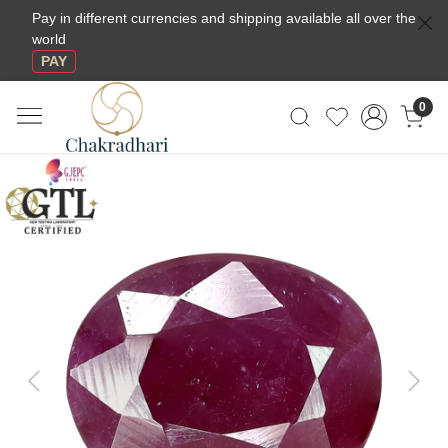
Pay in different currencies and shipping available all over the
world
PAY
0
Previous
Next