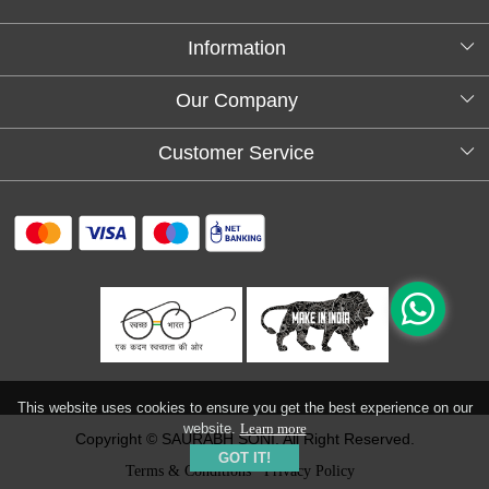
Information
About Us
Our Company
Testimonials
Customer Service
Blog
Contact
FAQs
Shipping policy
Return and refund policy
Refund & Cancellation
Track Order
This website uses cookies to ensure you get the best experience on our
website.
Learn more
Copyright © SAURABH SONI. All Right Reserved.
GOT IT!
Terms & Conditions
Privacy Policy