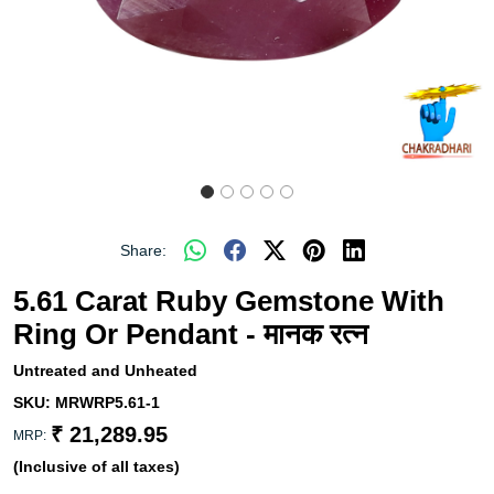
Share:
5.61 Carat Ruby Gemstone With
Ring Or Pendant - मानक रत्न
Untreated and Unheated
SKU:
MRWRP5.61-1
₹ 21,289.95
MRP:
(Inclusive of all taxes)