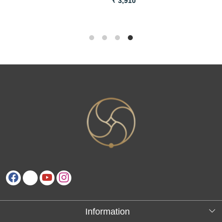
₹ 3,910
₹
Information