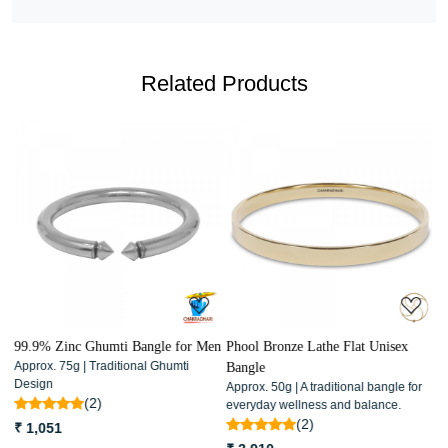
Related Products
Loading...
Loading...
ld
99.9% Zinc Ghumti Bangle for Men
Phool Bronze Lathe Flat Unisex
T
Approx. 75g | Traditional Ghumti
er
Bangle
7
Design
Approx. 50g | A traditional bangle for
9
(2)
everyday wellness and balance.
B
(2)
1
₹ 1,051