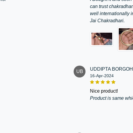
can trust chakradhari
well internationally in
Jai Chakradhari.
UDDIPTA BORGOH
UB
16-Apr-2024
nice product!
Product is same whic