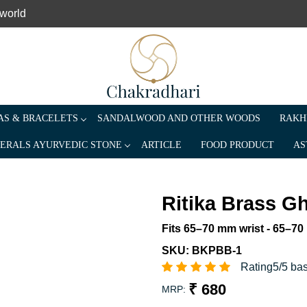
 world
S & BRACELETS
SANDALWOOD AND OTHER WOODS
RAKH
ERALS AYURVEDIC STONE
ARTICLE
FOOD PRODUCT
AS
Ritika Brass G
Fits 65–70 mm wrist - 65–70 
SKU:
BKPBB-1
Rating5/5 ba
₹ 680
MRP: