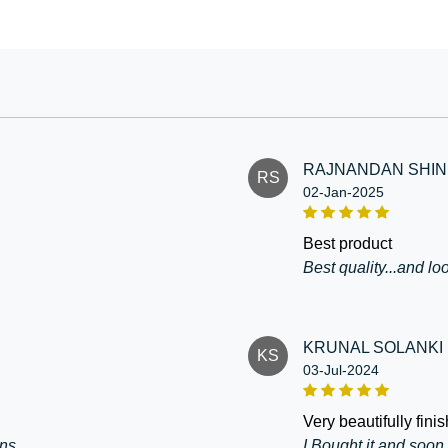
RAJNANDAN SHI
RS
02-Jan-2025
best product
Best quality...and lo
KRUNAL SOLANKI
KS
03-Jul-2024
very beautifully fin
ns.
I Bought it and soon 