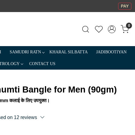
PAY
0
I
SAMUDRI RATN
KHARAL SILBATTA
JADIBOOTIYAN
TROLOGY
CONTACT US
humti Bangle for Men (90gm)
mm कलाई के लिए उपयुक्त।
sed on 12 reviews