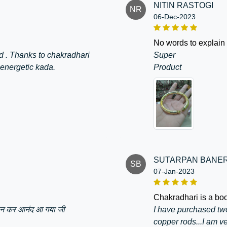
NITIN RASTOGI
NR
06-Dec-2023
no words to explain 
ed . Thanks to chakradhari
Super
 energetic kada.
Product
SUTARPAN BANE
SB
07-Jan-2023
chakradhari is a bo
पहन कर आनंद आ गया जी
I have purchased two
copper rods...I am ve