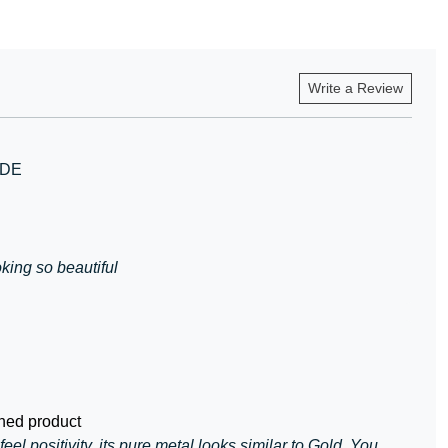
Write a Review
NDE
oking so beautiful
ished product
feel positivity. its pure metal looks similar to Gold. You