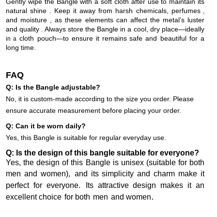
Gently wipe the Bangle with a soft cloth after
use to maintain its
natural shine .
Keep it away from harsh chemicals, perfumes
,
and moisture , as these elements can affect the metal’s luster
and quality
Always store the Bangle in a cool, dry place—ideally
.
cloth pouch—to ensure it remains
safe and beautiful for a
in a
long time.
FAQ
Q: Is the Bangle adjustable?
No, it is custom-made according to the size you order. Please
ensure accurate measurement before placing your order.
Q: Can it be worn daily?
Yes, this Bangle is suitable for regular everyday use.
Q:
Is the design of this bangle suitable for everyone?
Yes, the design of this Bangle is unisex
(suitable for both
men and women),
and its simplicity and charm make it
perfect for everyone.
Its attractive design makes it an
.
excellent choice
for both
men
and
women