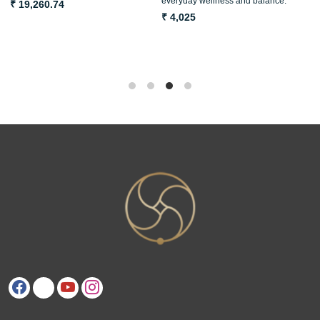
everyday wellness and balance.
S
₹ 19,260.74
₹ 4,025
₹