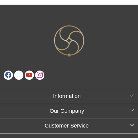
Information
About Us
Our Company
Testimonials
Customer Service
Blog