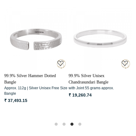
Loading...
Loading...
99.9% Silver Hammer Dotted
99.9% Silver Unisex
R
Bangle
Chandrasundari Bangle
(
Approx. 112g | Silver Unisex Free Size
with Joint 55 grams approx.
F
Bangle
के
₹ 19,260.74
₹ 37,493.15
₹